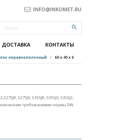
INFO@INKOMET.RU
ДОСТАВКА
КОНТАКТЫ
олок неравнополочный
60 х 40 х 6
,S275JR, S275J0, S355JR, S355J0, S355J2,
техническим требованиями нормы DIN