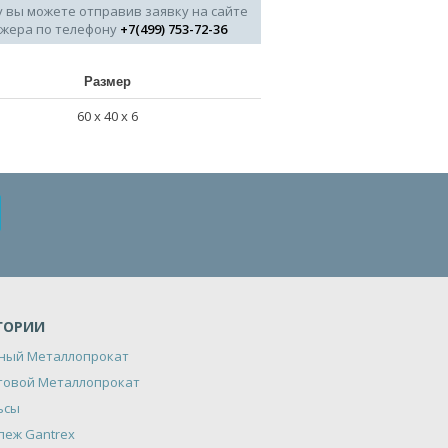
у вы можете отправив заявку на сайте
джера по телефону
+7(499) 753-72-36
Размер
60 х 40 х 6
ГОРИИ
ный Металлопрокат
товой Металлопрокат
ьсы
пеж Gantrex