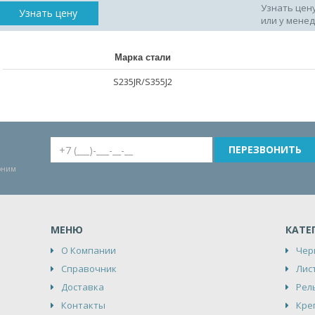
Узнать цен
Узнать цену
или у мене
Марка стали
S235JR/S355J2
воним
МЕНЮ
КАТЕ
О Компании
Чер
Справочник
Лис
Доставка
Рел
Контакты
Кре