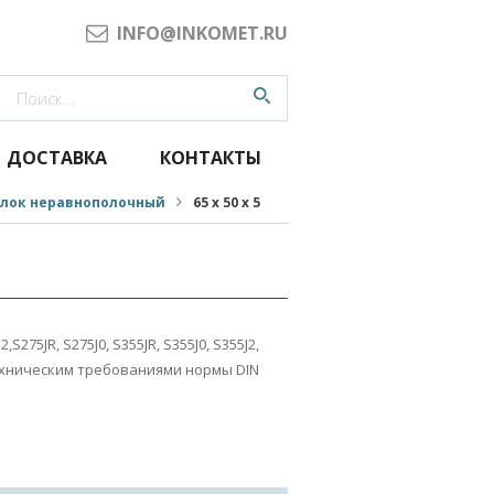
INFO@INKOMET.RU
ДОСТАВКА
КОНТАКТЫ
олок неравнополочный
65 х 50 х 5
,S275JR, S275J0, S355JR, S355J0, S355J2,
техническим требованиями нормы DIN