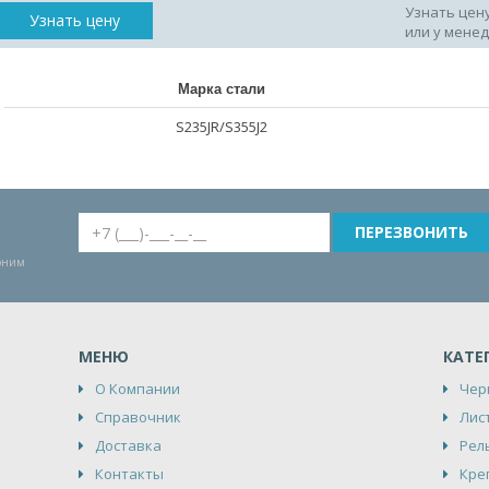
Узнать цен
Узнать цену
или у мене
Марка стали
S235JR/S355J2
воним
МЕНЮ
КАТЕ
О Компании
Чер
Справочник
Лис
Доставка
Рел
Контакты
Кре