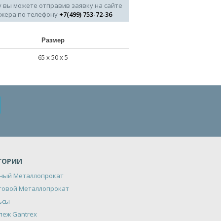
у вы можете отправив заявку на сайте
джера по телефону
+7(499) 753-72-36
Размер
65 х 50 х 5
ГОРИИ
ный Металлопрокат
товой Металлопрокат
ьсы
пеж Gantrex