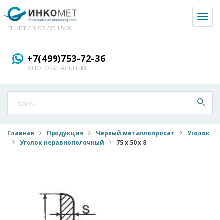
Toggl
naviga
ПН-ПТ С 9:00 ДО 18:00
+7(499)753-72-36
МНОГОКАНАЛЬНЫЙ
Главная
Продукция
Черный металлопрокат
Уголок
Уголок неравнополочный
75 х 50 х 8