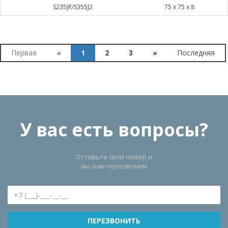
S235JR/S355J2
75 х 75 х 8
Первая
«
1
2
3
»
Последняя
У вас есть вопросы?
Оставьте свой номер и
мы вам перезвоним