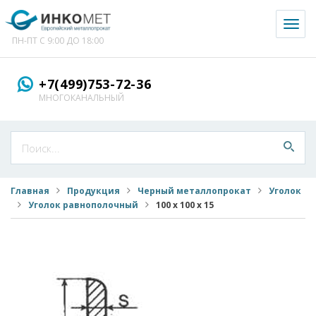
Toggl
naviga
ПН-ПТ С 9:00 ДО 18:00
+7(499)753-72-36
МНОГОКАНАЛЬНЫЙ
Главная
Продукция
Черный металлопрокат
Уголок
Уголок равнополочный
100 х 100 х 15