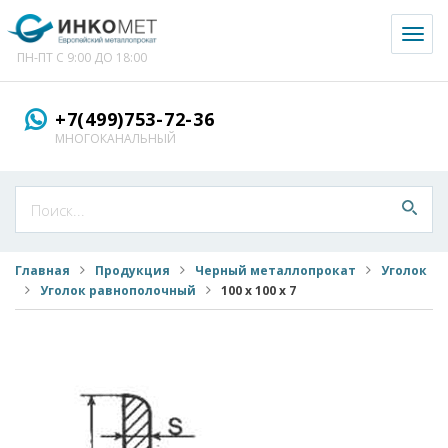
Toggl
naviga
ПН-ПТ С 9:00 ДО 18:00
+7(499)753-72-36
МНОГОКАНАЛЬНЫЙ
Главная
Продукция
Черный металлопрокат
Уголок
Уголок равнополочный
100 х 100 х 7