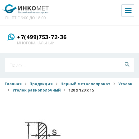
Toggl
naviga
ПН-ПТ С 9:00 ДО 18:00
+7(499)753-72-36
МНОГОКАНАЛЬНЫЙ
Главная
Продукция
Черный металлопрокат
Уголок
Уголок равнополочный
120 х 120 х 15