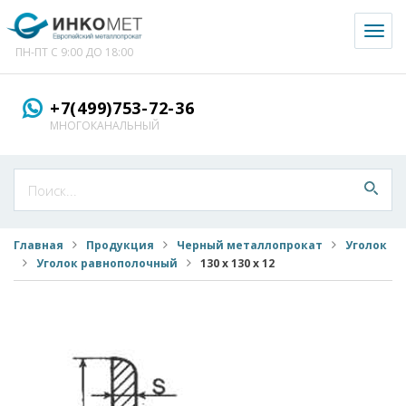
Toggl
naviga
ПН-ПТ С 9:00 ДО 18:00
+7(499)753-72-36
МНОГОКАНАЛЬНЫЙ
Главная
Продукция
Черный металлопрокат
Уголок
Уголок равнополочный
130 х 130 х 12