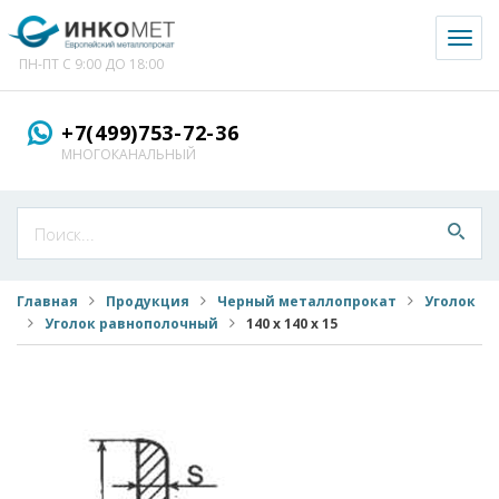
Toggl
naviga
ПН-ПТ С 9:00 ДО 18:00
+7(499)753-72-36
МНОГОКАНАЛЬНЫЙ
Главная
Продукция
Черный металлопрокат
Уголок
Уголок равнополочный
140 х 140 х 15