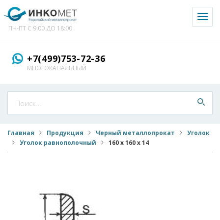
Toggl
naviga
ПН-ПТ С 9:00 ДО 18:00
+7(499)753-72-36
МНОГОКАНАЛЬНЫЙ
Главная
Продукция
Черный металлопрокат
Уголок
Уголок равнополочный
160 х 160 х 14