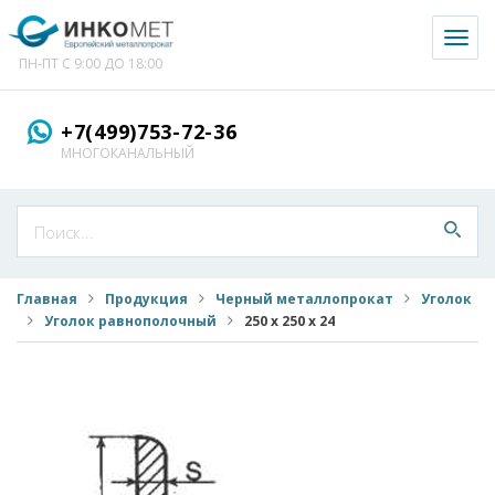
Toggl
naviga
ПН-ПТ С 9:00 ДО 18:00
+7(499)753-72-36
МНОГОКАНАЛЬНЫЙ
Главная
Продукция
Черный металлопрокат
Уголок
Уголок равнополочный
250 х 250 х 24