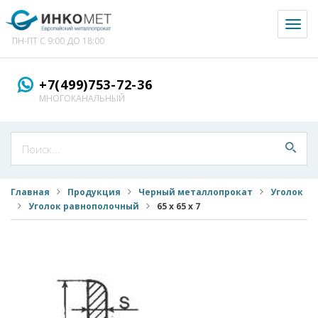
Toggl
naviga
ПН-ПТ С 9:00 ДО 18:00
+7(499)753-72-36
МНОГОКАНАЛЬНЫЙ
Главная
Продукция
Черный металлопрокат
Уголок
Уголок равнополочный
65 х 65 х 7