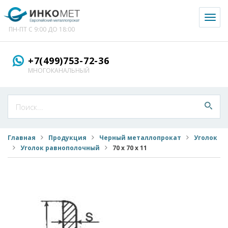
Toggl
naviga
ПН-ПТ С 9:00 ДО 18:00
+7(499)753-72-36
МНОГОКАНАЛЬНЫЙ
Главная
Продукция
Черный металлопрокат
Уголок
Уголок равнополочный
70 х 70 х 11