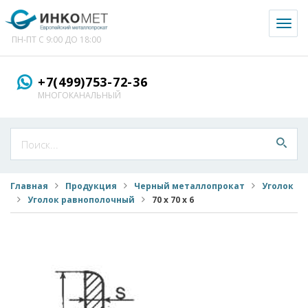
Toggl
naviga
ПН-ПТ С 9:00 ДО 18:00
+7(499)753-72-36
МНОГОКАНАЛЬНЫЙ
Главная
Продукция
Черный металлопрокат
Уголок
Уголок равнополочный
70 х 70 х 6