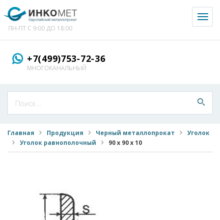
Toggl
naviga
ПН-ПТ С 9:00 ДО 18:00
+7(499)753-72-36
МНОГОКАНАЛЬНЫЙ
Главная
Продукция
Черный металлопрокат
Уголок
Уголок равнополочный
90 х 90 х 10