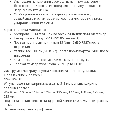
Уменьшает напряжения в рельсе, цементном растворе и
бетоне под подошвой; Распределяет нагрузку от колес на
несущую конструкцию;
Особо устойчива к износу, сдвигу, раздавливанию,
воздействию маслам, смазкам, озону и кислороду, а также
ультрафиолетовым лучам.
Характеристики материала:
Армированный стальной полосой синтетический эластомер
Твердость по Шору : 75°A (ISO 868 шкала A).
Предел прочности : минимум 15 N/mm2 (ISO R527) после
твердения.
Удлинение : 305 % (ISO R527) - после производства, 240% после
твердения
Компрессионное сжатие : < 5% в момент отгрузки.
Рабочая температура : from -25°C up to +100°C.
Для других температур нужна дополнительная консультация.
Обозначение и размеры :
GSR-СRS-PAD
W= уменьшенная ширина, всегда на 5–8 мм меньше ширины
подошвы рельса.
W = 98 мм, 108 мм, 118 мм, 128 мм, 135 мм, 147 мм, 168 мм, 195 мм,
215 мм.
Подложка поставляется в стандартной длине 12 000 мм с толерантом
50 мм.
Верхняя поверхность рифленая.