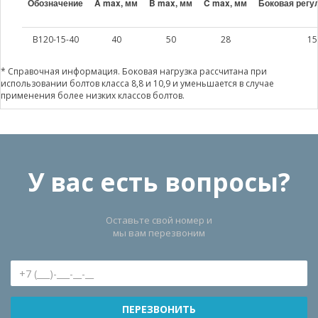
Обозначение
A max, мм
B max, мм
C max, мм
Боковая регу
B120-15-40
40
50
28
15
* Справочная информация. Боковая нагрузка рассчитана при
использовании болтов класса 8,8 и 10,9 и уменьшается в случае
применения более низких классов болтов.
У вас есть вопросы?
Оставьте свой номер и
мы вам перезвоним