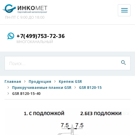
Toggl
naviga
ПН-ПТ С 9:00 ДО 18:00
+7(499)753-72-36
МНОГОКАНАЛЬНЫЙ
Главная
Продукция
Крепеж GSR
Прикручиваемые планки GSR
GSR B120-15
GSR B120-15-40