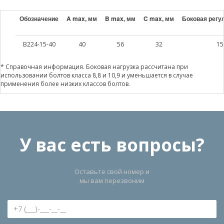
Обозначение
A max, мм
B max, мм
C max, мм
Боковая регу
B224-15-40
40
56
32
15
* Справочная информация. Боковая нагрузка рассчитана при
использовании болтов класса 8,8 и 10,9 и уменьшается в случае
применения более низких классов болтов.
У вас есть вопросы?
Оставьте свой номер и
мы вам перезвоним