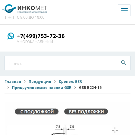
Toggl
naviga
ПН-ПТ С 9:00 ДО 18:00
+7(499)753-72-36
МНОГОКАНАЛЬНЫЙ
Главная
Продукция
Крепеж GSR
Прикручиваемые планки GSR
GSR B224-15