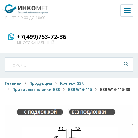
Toggl
naviga
ПН-ПТ С 9:00 ДО 18:00
+7(499)753-72-36
МНОГОКАНАЛЬНЫЙ
Главная
Продукция
Крепеж GSR
Приварные планки GSR
GSR W16-115
GSR W16-115-30