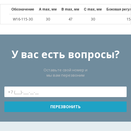
Обозначение
A max, мм
B max, мм
C max, мм
Боковая регу
W16-115-30
30
47
30
15
У вас есть вопросы?
Оставьте свой номер и
мы вам перезвоним