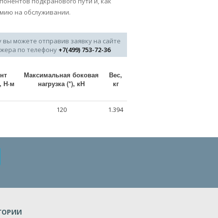
понентов подкранового пути и, как
омию на обслуживании.
у вы можете отправив заявку на сайте
джера по телефону
+7(499) 753-72-36
нт
Максимальная боковая
Вес,
, Н·м
нагрузка (*), кН
кг
120
1.394
ГОРИИ