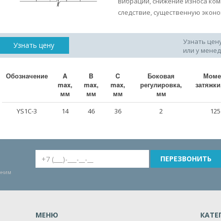
вибраций, снижение износа ком
следствие, существенную экон
Узнать цен
Узнать цену
или у мене
Обозначение
A
B
C
Боковая
Моме
max,
max,
max,
регулировка,
затяжки
мм
мм
мм
мм
YS1С-3
14
46
36
2
125
воним
МЕНЮ
КАТЕ