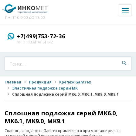
Toggl
naviga
ПН-ПТ С 9:00 ДО 18:00
+7(499)753-72-36
МНОГОКАНАЛЬНЫЙ
Главная
Продукция
Крепеж Gantrex
Эластичная подложка серии МК
Сплошная подложка серий MK6.0, MK6.1, MK9.0, MK9.1
Сплошная подложка серий MK6.0,
MK6.1, MK9.0, MK9.1
Сплошная подложка Gantrex применяется при монтаже рельса
на плоской ровной поверхности из стали или бетона.