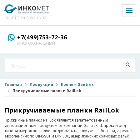
Toggl
naviga
ПН-ПТ С 9:00 ДО 18:00
+7(499)753-72-36
МНОГОКАНАЛЬНЫЙ
Главная
Продукция
Крепеж Gantrex
Прикручиваемые планки RailLok
Прикручиваемые планки RailLok
Прижимные планки RailLok являются запатентованным
инновационным продуктом от компании Gantrex. Широкий ряд
типоразмеров позволяет подобрать планку для любого вида рельс:
европейских по DIN5901 и DIN 536, американских крановых рельс