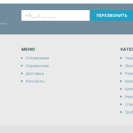
воним
МЕНЮ
КАТЕ
О Компании
Чер
Справочник
Лис
Доставка
Рел
Контакты
Кре
Кре
Нер
Спе
Тру