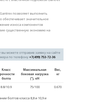
Gantrex позволяет выполнить
то обеспечивает значительное
ижение износа компонентов
твие существенную экономию на
у вы можете отправив заявку на сайте
джера по телефону
+7(499) 753-72-36
Класс
Максимальная
Вес,
рочности
боковая нагрузка
кг
болта
(*), кН
8.8/10.9
75/100
0.670
и болтов класса 8,8 и 10,9 и