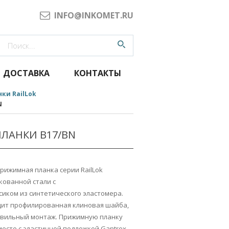
INFO@INKOMET.RU
ДОСТАВКА
КОНТАКТЫ
ки RailLok
N
ЛАНКИ B17/BN
рижимная планка серии RailLok
кованной стали с
иком из синтетического эластомера.
дит профилированная клиновая шайба,
авильный монтаж. Прижимную планку
есте с эластичной подложкой Gantrex