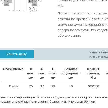
MK.
Применение крепежных систем 
эластичное крепление рельс, ч
снижение шума и вибраций, сн
подкранового пути и как следс
обслуживании.
Узнать цен
Узнать цену
или у мене
Обозначение
B
C
D
Боковая
Момент
max,
max,
max,
регулировка,
затяжки,
п
мм
мм
мм
мм
Н·м
B17/BN
26
37
39
10
400/600
правочная информация. Боковая нагрузка рассчитана при использовани
ньшается в случае применения более низких классов болтов.