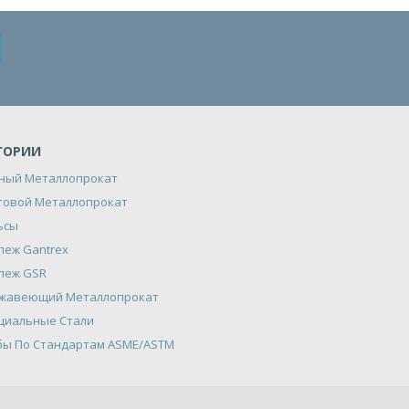
ГОРИИ
ный Металлопрокат
товой Металлопрокат
ьсы
пеж Gantrex
пеж GSR
жавеющий Металлопрокат
циальные Стали
бы По Стандартам ASME/ASTM