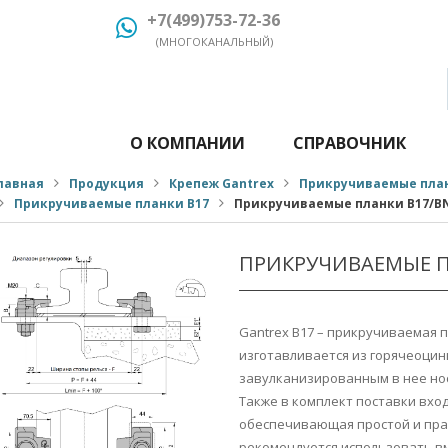
+7(499)753-72-36
(МНОГОКАНАЛЬНЫЙ)
О КОМПАНИИ
СПРАВОЧНИК
лавная
Продукция
Крепеж Gantrex
Прикручиваемые план
Прикручиваемые планки B17
Прикручиваемые планки B17/B
ПРИКРУЧИВАЕМЫЕ П
Gantrex B17 – прикручиваемая п
изготавливается из горячеоцин
завулканизированным в нее нос
Также в комплект поставки вхо
обеспечивающая простой и пр
рекомендуется использовать вм