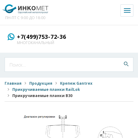
Toggl
naviga
ПН-ПТ С 9:00 ДО 18:00
+7(499)753-72-36
МНОГОКАНАЛЬНЫЙ
Главная
Продукция
Крепеж Gantrex
Прикручиваемые планки RailLok
Прикручиваемые планки B30