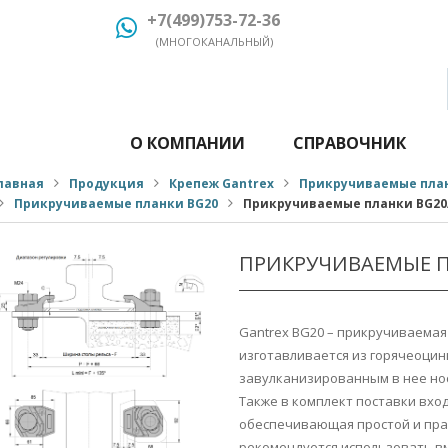
+7(499)753-72-36
(МНОГОКАНАЛЬНЫЙ)
О КОМПАНИИ
СПРАВОЧНИК
лавная
Продукция
Крепеж Gantrex
Прикручиваемые план
Прикручиваемые планки BG20
Прикручиваемые планки BG20
ПРИКРУЧИВАЕМЫЕ П
Gantrex BG20 – прикручиваемая
изготавливается из горячеоцин
завулканизированным в нее нос
Также в комплект поставки вхо
обеспечивающая простой и пр
рекомендуется использовать вм