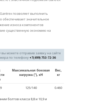
Gantrex позволяет выполнить
то обеспечивает значительное
ижение износа компонентов
твие существенную экономию на
у вы можете отправив заявку на сайте
джера по телефону
+7(499) 753-72-36
с
Максимальная боковая
Вес,
сти
нагрузка (*), кН
кг
а
.9
125/140
0.460
и болтов класса 8,8 и 10,9 и