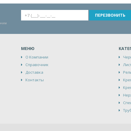
воним
МЕНЮ
КАТЕ
О Компании
Чер
Справочник
Лис
Доставка
Рел
Контакты
Кре
Кре
Нер
Спе
Тру