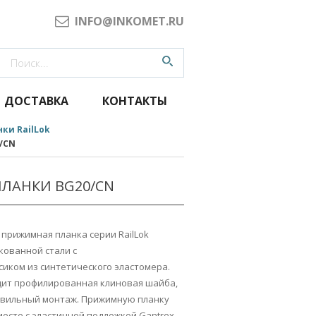
INFO@INKOMET.RU
ДОСТАВКА
КОНТАКТЫ
ки RailLok
/CN
ЛАНКИ BG20/CN
 прижимная планка серии RailLok
кованной стали с
иком из синтетического эластомера.
дит профилированная клиновая шайба,
авильный монтаж. Прижимную планку
есте с эластичной подложкой Gantrex