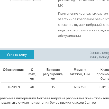
MK.
Применение крепежных систем 
эластичное крепление рельс, ч
снижение шума и вибраций, сн
подкранового пути и как следс
обслуживании.
Узнать цен
Узнать цену
или у мене
Обозначение
C
Боковая
Момент
Клас
max,
регулировка,
затяжки, Н·м
прочно
мм
мм
болт
BG20/CN
40
15
660/750
8.8/10
правочная информация. Боковая нагрузка рассчитана при использовани
ньшается в случае применения более низких классов болтов.