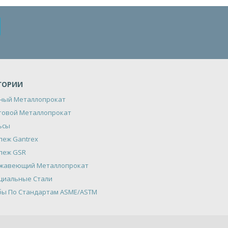
ГОРИИ
ный Металлопрокат
товой Металлопрокат
ьсы
пеж Gantrex
пеж GSR
жавеющий Металлопрокат
циальные Стали
бы По Стандартам ASME/ASTM