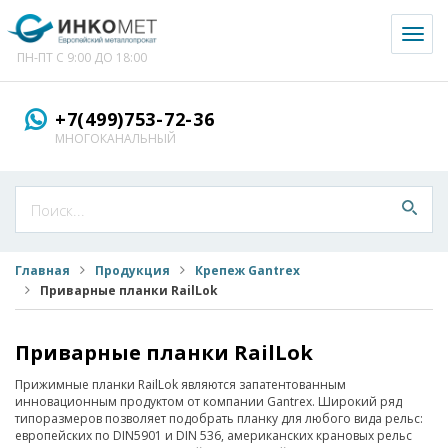
Toggl
naviga
ПН-ПТ С 9:00 ДО 18:00
+7(499)753-72-36
МНОГОКАНАЛЬНЫЙ
Главная
Продукция
Крепеж Gantrex
Приварные планки RailLok
Приварные планки RailLok
Прижимные планки RailLok являются запатентованным
инновационным продуктом от компании Gantrex. Широкий ряд
типоразмеров позволяет подобрать планку для любого вида рельс:
европейских по DIN5901 и DIN 536, американских крановых рельс