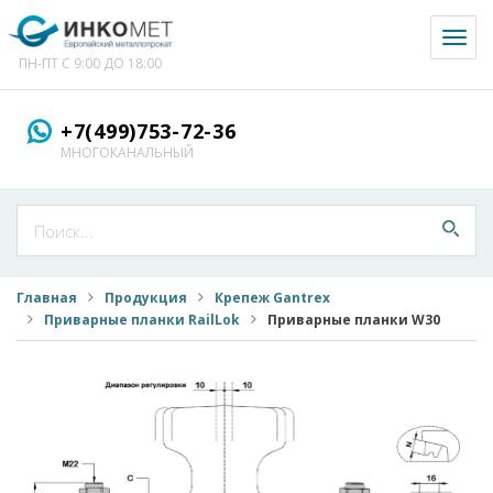
Toggl
naviga
ПН-ПТ С 9:00 ДО 18:00
+7(499)753-72-36
МНОГОКАНАЛЬНЫЙ
Главная
Продукция
Крепеж Gantrex
Приварные планки RailLok
Приварные планки W30