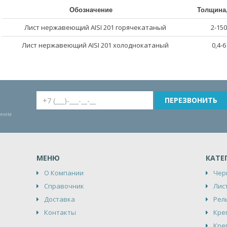
Обозначение
Толщина
Лист нержавеющий AISI 201 горячекатаный
2-150
Лист нержавеющий AISI 201 холоднокатаный
0,4-6
воним
МЕНЮ
КАТЕ
О Компании
Чер
Справочник
Лис
Доставка
Рел
Контакты
Кре
Кре