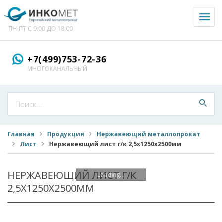
Toggl
naviga
ПН-ПТ С 9:00 ДО 18:00
+7(499)753-72-36
МНОГОКАНАЛЬНЫЙ
Главная
Продукция
Нержавеющий металлопрокат
Лист
Нержавеющий лист г/к 2,5х1250х2500мм
НЕРЖАВЕЮЩИЙ ЛИСТ Г/К
Loading...
2,5Х1250Х2500ММ