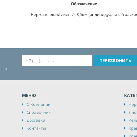
Обозначение
Нержавеющий лист г/к 3,5мм (индивидуальный раскр
воним
МЕНЮ
КАТЕ
О Компании
Чер
Справочник
Лис
Доставка
Рел
Контакты
Кре
Кре