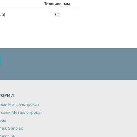
Толщина, мм
ой)
3.5
ГОРИИ
ный Металлопрокат
товой Металлопрокат
ьсы
пеж Gantrex
пеж GSR