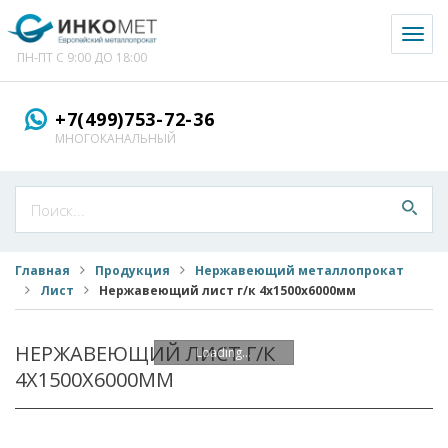
Toggl
naviga
ПН-ПТ С 9:00 ДО 18:00
+7(499)753-72-36
МНОГОКАНАЛЬНЫЙ
Главная
Продукция
Нержавеющий металлопрокат
Лист
Нержавеющий лист г/к 4х1500х6000мм
НЕРЖАВЕЮЩИЙ ЛИСТ Г/К
Loading...
4Х1500Х6000ММ