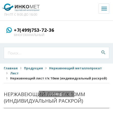
Toggl
naviga
ПН-ПТ С 9:00 ДО 18:00
+7(499)753-72-36
МНОГОКАНАЛЬНЫЙ
Главная
Продукция
Нержавеющий металлопрокат
Лист
Нержавеющий лист г/к 10мм (индивидуальный раскрой)
НЕРЖАВЕЮЩИЙ ЛИСТ Г/К 10ММ
Loading...
(ИНДИВИДУАЛЬНЫЙ РАСКРОЙ)