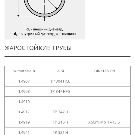
ЖАРОСТОЙКИЕ ТРУБЫ
№ materiala
AISI
DIN/ DIN EN
1.4907
TP 304 HCu
1.4908
TP 347 HFG
1.4910
1.4912
TP 347 H
1.4919
TP 316 H
X6CrNiMo 17-13 S
1.4941
TP 321 H