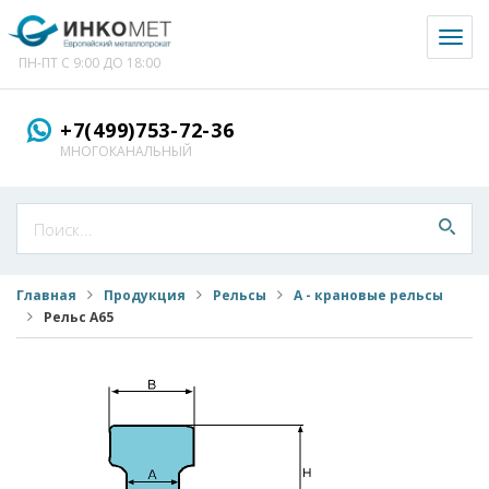
Toggl
naviga
ПН-ПТ С 9:00 ДО 18:00
+7(499)753-72-36
МНОГОКАНАЛЬНЫЙ
Главная
Продукция
Рельсы
A - крановые рельсы
Рельс A65