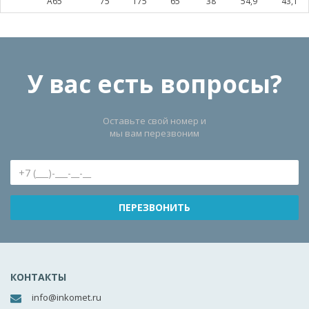
A65
75
175
65
38
54,9
43,1
У вас есть вопросы?
Оставьте свой номер и
мы вам перезвоним
КОНТАКТЫ
info@inkomet.ru