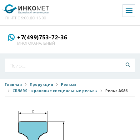
Toggl
naviga
ПН-ПТ С 9:00 ДО 18:00
+7(499)753-72-36
МНОГОКАНАЛЬНЫЙ
Главная
Продукция
Рельсы
CR/MRS – крановые специальные рельсы
Рельс AS86