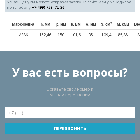
Узнать цену вы можете отправив заявку на сайте или у менеджера
по телефону
+7(499) 753-72-36
2
Маркировка
h, мм
p, мм
b, мм
A, мм
S, см
M, кг/м
Вес
AS86
152,46
150
101,6
35
109,4
85,88
8
У вас есть вопросы?
Оставьте свой номер и
мы вам перезвоним