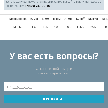
Узнать цену вы можете отправив заявку на сайте или у менеджера
по телефону
+7(499) 753-72-36
2
Маркировка
h, мм
p, мм
b, мм
A, мм
S, см
M, кг/м
Вес,
MRS86
102
165
102
80,3
108,9
85,5
85
У вас есть вопросы?
Оставьте свой номер и
мы вам перезвоним