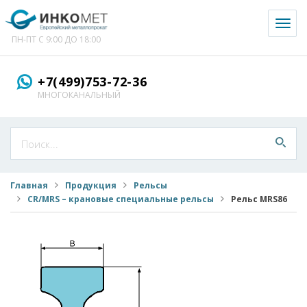
Toggl
naviga
ПН-ПТ С 9:00 ДО 18:00
+7(499)753-72-36
МНОГОКАНАЛЬНЫЙ
Главная
Продукция
Рельсы
CR/MRS – крановые специальные рельсы
Рельс MRS86