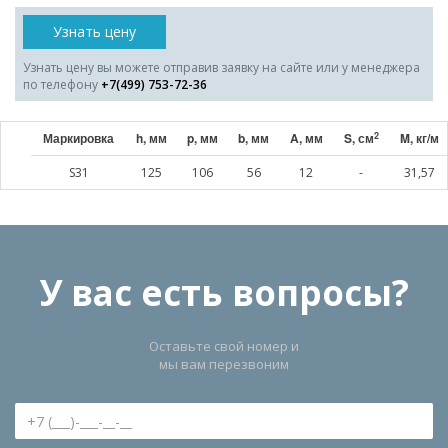
Узнать цену
Узнать цену вы можете отправив заявку на сайте или у менеджера
по телефону
+7(499) 753-72-36
2
Маркировка
h, мм
p, мм
b, мм
A, мм
S, см
M, кг/м
S31
125
106
56
12
-
31,57
У вас есть вопросы?
Оставьте свой номер и
мы вам перезвоним