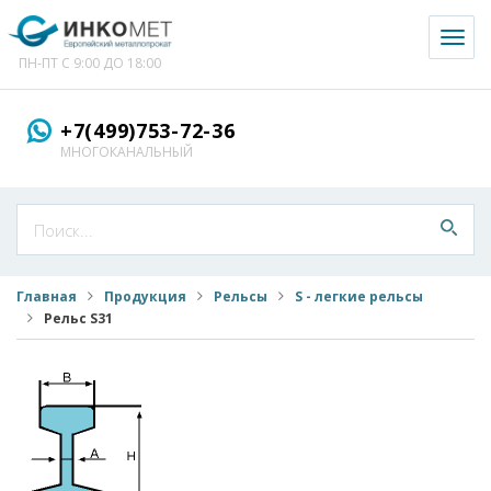
Toggl
naviga
ПН-ПТ С 9:00 ДО 18:00
+7(499)753-72-36
МНОГОКАНАЛЬНЫЙ
Главная
Продукция
Рельсы
S - легкие рельсы
Рельс S31