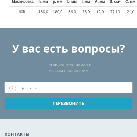
2
Маркировка
h, мм
p, мм
b, мм
i, мм
A, мм
S, см
C, мм
60R1
180,0
180,0
56,0
36,0
12,0
77,19
21,0
У вас есть вопросы?
Оставьте свой номер и
мы вам перезвоним
КОНТАКТЫ