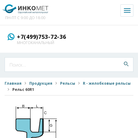
Toggl
naviga
ПН-ПТ С 9:00 ДО 18:00
+7(499)753-72-36
МНОГОКАНАЛЬНЫЙ
Главная
Продукция
Рельсы
R - желобковые рельсы
Рельс 60R1