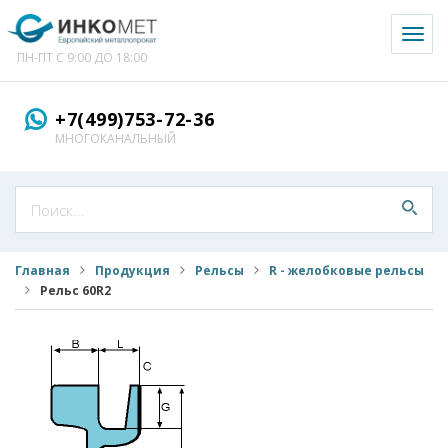
Toggl
naviga
ПН-ПТ С 9:00 ДО 18:00
+7(499)753-72-36
МНОГОКАНАЛЬНЫЙ
Главная
Продукция
Рельсы
R - желобковые рельсы
Рельс 60R2