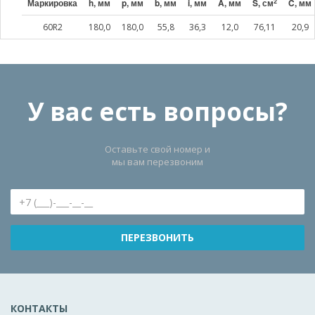
2
Маркировка
h, мм
p, мм
b, мм
i, мм
A, мм
S, см
C, мм
60R2
180,0
180,0
55,8
36,3
12,0
76,11
20,9
У вас есть вопросы?
Оставьте свой номер и
мы вам перезвоним
КОНТАКТЫ