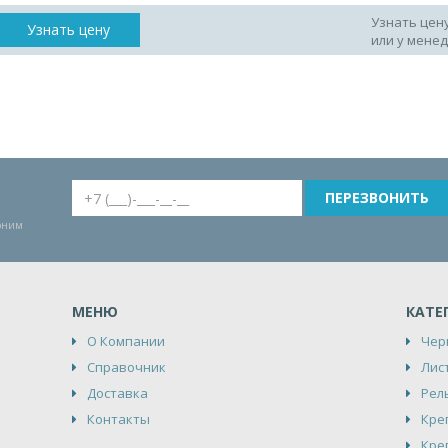
Узнать цен
Узнать цену
или у мене
воним
МЕНЮ
КАТЕ
О Компании
Чер
Справочник
Лис
Доставка
Рел
Контакты
Кре
Кре