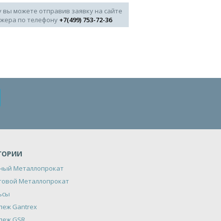
у вы можете отправив заявку на сайте
джера по телефону
+7(499) 753-72-36
ГОРИИ
ный Металлопрокат
товой Металлопрокат
ьсы
пеж Gantrex
пеж GSR