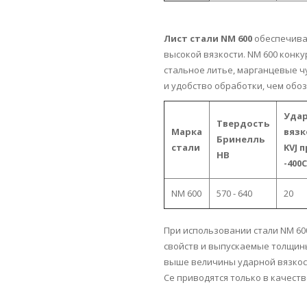
Лист стали NM 600
обеспечива
высокой вязкости. NM 600 конк
стальное литье, марганцевые ч
и удобство обработки, чем об
Уда
Твердость
Марка
вязк
Бринелль
стали
KVJ 
HB
-400C
NM 600
570 - 640
20
При использовании стали NM 6
свойств и выпускаемые толщин
выше величины ударной вязкост
Се приводятся только в качеств