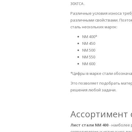
30ХГСА .
Различные условия износа тре
различными свойствами. Поэтом
сталь нескольких марок:
NM 400*
NM 450
NM 500
NM 550
NM 600
*Цифры в марке стали обознач
Это позволяет подобрать мате
решения любой задачи.
Ассортимент 
Лист стали NM 400
- наиболее
сопротивляемых истиранию лис