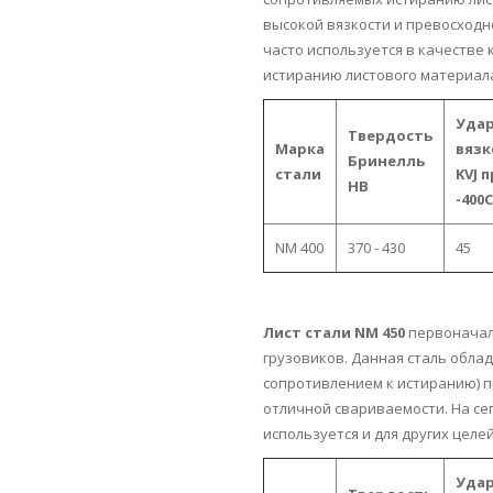
высокой вязкости и превосходн
часто используется в качестве
истиранию листового материал
Уда
Твердость
Марка
вязк
Бринелль
стали
KVJ 
HB
-400C
NM 400
370 - 430
45
Лист стали NM 450
первоначал
грузовиков. Данная сталь обла
сопротивлением к истиранию) п
отличной свариваемости. На се
используется и для других целей
Уда