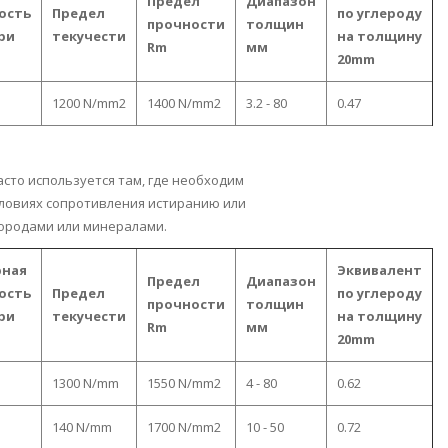
Предел
Диапазон
ость
Предел
по углероду
прочности
толщин
при
текучести
на толщину
Rm
мм
20mm
1200 N/mm2
1400 N/mm2
3.2 - 80
0.47
сто используется там, где необходим
словиях сопротивления истиранию или
породами или минералами.
рная
Эквивалент
Предел
Диапазон
ость
Предел
по углероду
прочности
толщин
при
текучести
на толщину
Rm
мм
20mm
1300 N/mm
1550 N/mm2
4 - 80
0.62
140 N/mm
1700 N/mm2
10 - 50
0.72