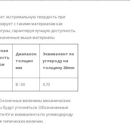
ет экстремальную твердость при
урирует с такими материалам как
угуны, гарантируя лучшую доступность
означенные выше материалы.
рная
Диапазон
Эквивалент по
ость
толщин
углероду на
при
мм
толщину 20mm
8 - 50
0.73
00 конечные величины механических
ы будут уточняться. Обозначенные
и KV и эквивалента по углеводороду
е типических величин.