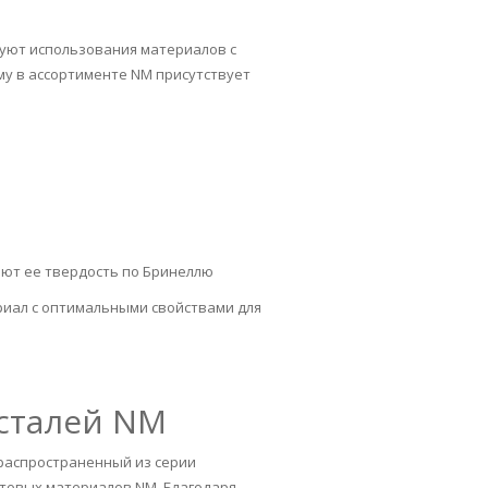
буют использования материалов с
у в ассортименте NM присутствует
ают ее твердость по Бринеллю
риал с оптимальными свойствами для
сталей NM
 распространенный из серии
товых материалов NM. Благодаря