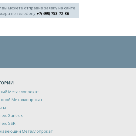
у вы можете отправив заявку на сайте
джера по телефону
+7(499) 753-72-36
ГОРИИ
ный Металлопрокат
товой Металлопрокат
ьсы
пеж Gantrex
пеж GSR
жавеющий Металлопрокат