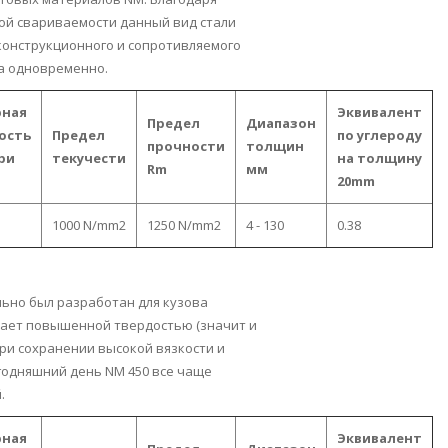
ой свариваемости данный вид стали
 конструкционного и сопротивляемого
а одновременно.
рная
Эквивалент
Предел
Диапазон
ость
Предел
по углероду
прочности
толщин
при
текучести
на толщину
Rm
мм
20mm
1000 N/mm2
1250 N/mm2
4 - 130
0.38
ьно был разработан для кузова
дает повышенной твердостью (значит и
ри сохранении высокой вязкости и
годняшний день NM 450 все чаще
.
рная
Эквивалент