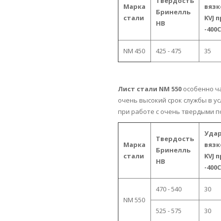
Твердость
Марка
вязк
Бринелль
стали
KVJ 
HB
-400C
NM 450
425 - 475
35
Лист стали NM 550
особенно ча
очень высокий срок службы в у
при работе с очень твердыми 
Уда
Твердость
Марка
вязк
Бринелль
стали
KVJ 
HB
-400C
470 - 540
30
NM 550
525 - 575
30