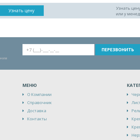
Узнать цен
Узнать цену
или у мене
воним
МЕНЮ
КАТЕ
О Компании
Чер
Справочник
Лис
Доставка
Рел
Контакты
Кре
Кре
Нер