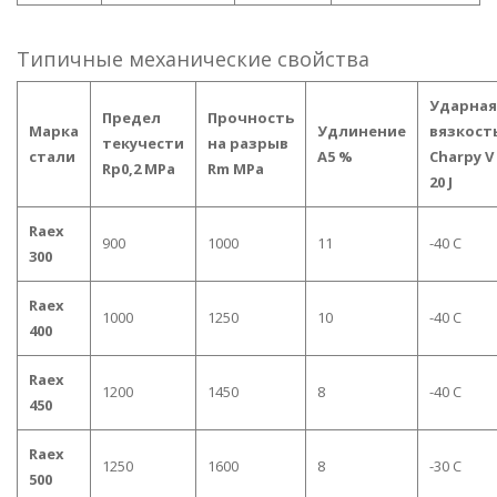
Типичные механические свойства
Ударная
Предел
Прочность
Марка
Удлинение
вязкост
текучести
на разрыв
стали
A5 %
Charpy V
Rp0,2 MPa
Rm MPa
20 J
Raex
900
1000
11
-40 C
300
Raex
1000
1250
10
-40 C
400
Raex
1200
1450
8
-40 C
450
Raex
1250
1600
8
-30 C
500