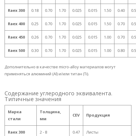
Raex 300
0.18
0.70
1.70
0.025
0.015
1.50
0.40
0.
Raex 400
0.25
0.70
1.70
0.025
0.015
1.50
0.70
0.
Raex 450
0.26
0.70
1.70
0.025
0.015
1.00
0.70
0.
Raex 500
0.30
0.70
1.70
0.025
0.015
1.00
0.80
0.
Дополнительно в качестве micro-alloy материалов могут
применяться алюминий (Al) и/или титан (Ti).
Содержание углеродного эквивалента.
Типичные значения
Марка
Толщина,
CEV
Продукция
стали
мм
Raex 300
2 - 8
0.47
Листы