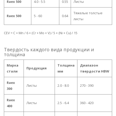
Raex 500
4.0 - 5.5
0.55
Листы
Тяжелые толстые
Raex 500
5 - 60
0.64
листы
CEV = C + Mn / 6 + (Cr + Mo + V) / 5 + (Ni + Cu) / 15
Твердость каждого вида продукции и
толщина
Марка
Толщина
Диапазон
Продукция
стали
мм
твердости HBW
Raex
Листы
2.0 - 8.0
270 - 390
300
Raex
Листы
2.5 - 6.4
360 - 420
400