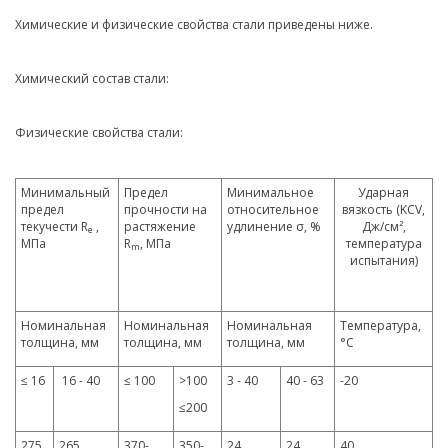
Химические и физические свойства стали приведены ниже.
Химический состав стали:
Физические свойства стали:
Минимальный
Предел
Минимальное
Ударная
предел
прочности на
относительное
вязкость (KCV,
текучести R
,
растяжение
удлинение σ, %
Дж/см²,
e
МПа
R
, МПа
температура
m
испытания)
Номинальная
Номинальная
Номинальная
Температура,
толщина, мм
толщина, мм
толщина, мм
°C
≤ 16
16 - 40
≤ 100
>100
3 - 40
40 - 63
-20
≤200
275
265
370-
350-
24
24
40