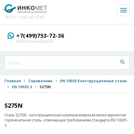
Toggl
naviga
ПН-ПТ С 9:00 ДО 18:00
+7(499)753-72-36
МНОГОКАНАЛЬНЫЙ
Главная
Справочник
EN 10025 Конструкционные стали
EN 10025-3
S275N
S275N
Сталь S275N - конструкционная нормализованная мелкозернистая
горячекатаная сталь, отвечающая требованиям стандарта EN 10025-
3.