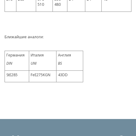
510
480
Ближайшие аналоги:
Германия
Италия
Англия
DIN
UNI
BS
StE285
FeE275KGN
43DD