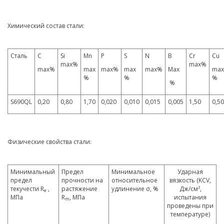
Химический состав стали:
Сталь
C
Si
Mn
P
S
N
B
Cr
Cu
max%
max%
max%
max
max%
max
max%
Max
max
%
%
%
%
S690QL
0,20
0,80
1,70
0,020
0,010
0,015
0,005
1,50
0,50
Физические свойства стали:
Минимальный
Предел
Минимальное
Ударная
предел
прочности на
относительное
вязкость (KCV,
текучести R
,
растяжение
удлинение σ, %
Дж/см²,
e
МПа
R
, МПа
испытания
m
проведены при
температуре)