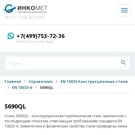
Toggl
naviga
ПН-ПТ С 9:00 ДО 18:00
+7(499)753-72-36
МНОГОКАНАЛЬНЫЙ
Главная
Справочник
EN 10025 Конструкционные стали
EN 10025-6
S690QL
S690QL
Сталь S690QL - конструкционная горячекатаная сталь закаленная с
последующим отпуском, отвечающая требованиям стандарта EN
10025-6. Химические и физические свойства стали приведены ниже.