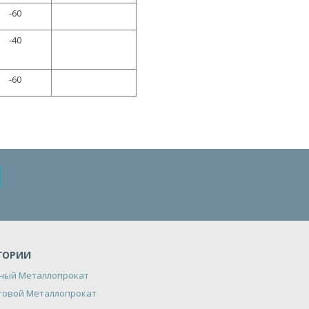
-60
-40
-60
ГОРИИ
ный Металлопрокат
товой Металлопрокат