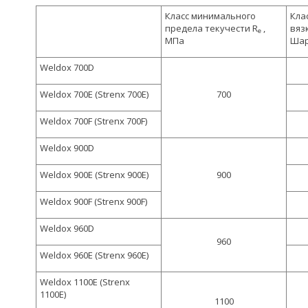
Класс минимального
Кла
предела текучести R
,
вяз
e
МПа
Ша
Weldox 700D
Weldox 700E (Strenx 700E)
700
Weldox 700F (Strenx 700F)
Weldox 900D
Weldox 900E (Strenx 900E)
900
Weldox 900F (Strenx 900F)
Weldox 960D
960
Weldox 960E (Strenx 960E)
Weldox 1100E (Strenx
1100E)
1100