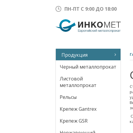
ПН-ПТ С 9:00 ДО 18:00
Продукция
Г
Черный металлопрокат
Листовой
металлопрокат
С
р
Рельсы
у
В
з
Крепеж Gantrex
С
Крепеж GSR
к
Нержавеющий