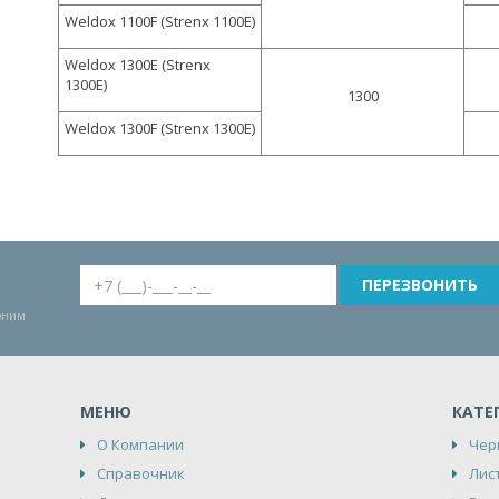
Weldox 1100F (Strenx 1100E)
Weldox 1300E (Strenx
1300E)
1300
Weldox 1300F (Strenx 1300E)
воним
МЕНЮ
КАТЕ
О Компании
Чер
Справочник
Лис