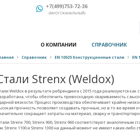
+7(499)753-72-36
(МНОГОКАНАЛЬНЫЙ)
О КОМПАНИИ
СПРАВОЧНИК
лавная
Справочник
EN 10025 Конструкционные стали
EN 
Стали Strenx (Weldox)
тали Weldox в результате ребрендинга с 2015 года реализуются как с
азработана, чтобы обеспечить превосходную свариваемость с высо
дарной вязкости. Процесс производства обеспечивает крайне низк
ысокая прочность позволяет создавать прочные, но в то же время о
начительно сокращает затраты на материал, сварку и транспортиро
тали Strenx 700, Strenx 900, Strenx 960 соответствуют аналогичным ст
ак Strenx 1100 и Strenx 1300 на данный момент не имеют каких-либо