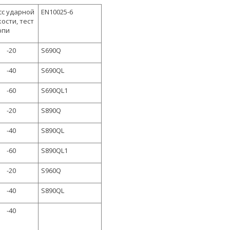
сс ударной
EN10025-6
кости, тест
рпи
-20
S690Q
-40
S690QL
-60
S690QL1
-20
S890Q
-40
S890QL
-60
S890QL1
-20
S960Q
-40
S890QL
-40