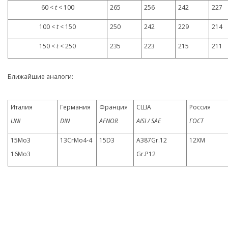
60 <
t
< 100
265
256
242
227
100 <
t
< 150
250
242
229
214
150 <
t
< 250
235
223
215
211
Ближайшие аналоги:
Италия
Германия
Франция
США
Россия
UNI
DIN
AFNOR
AISI / SAE
ГОСТ
15Mo3
13CrMo4-4
15D3
A387Gr.12
12ХМ
16Mo3
Gr.P12