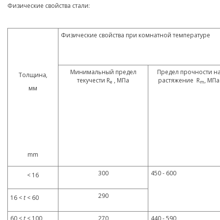
Физические свойства стали:
Физические свойства при комнатной температуре
Минимальный предел
Предел прочности н
Толщина
,
текучести R
, МПа
растяжение R
, МПа
e
m
мм
mm
300
450 - 600
< 16
290
16 <
t
< 60
60 <
t
< 100
270
440 - 590