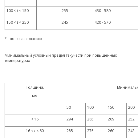
100 <
t
< 150
255
430 - 580
150 <
t
< 250
245
420 - 570
* - по согласованию
Минимальный условный предел текучести при повышенных
температурах
Толщина
,
Минимальн
мм
50
100
150
200
< 16
294
285
269
252
16 <
t
< 60
285
275
260
243