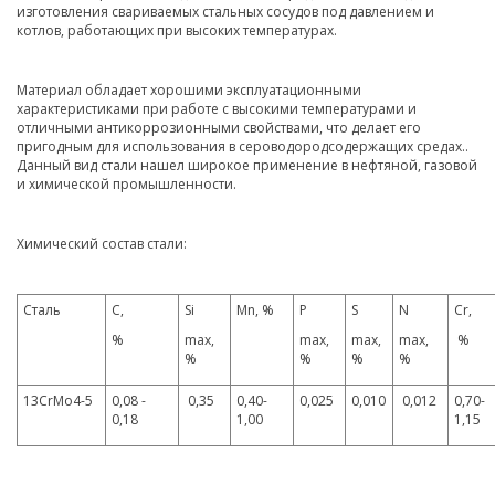
изготовления свариваемых стальных сосудов под давлением и
котлов, работающих при высоких температурах.
Материал обладает хорошими эксплуатационными
характеристиками при работе с высокими температурами и
отличными антикоррозионными свойствами, что делает его
пригодным для использования в сероводородсодержащих средах..
Данный вид стали нашел широкое применение в нефтяной, газовой
и химической промышленности.
Химический состав стали:
Сталь
С,
Si
Mn, %
P
S
N
Cr,
%
max,
max,
max,
max,
%
%
%
%
%
13CrMo4-5
0,08 -
0,35
0,40-
0,025
0,010
0,012
0,70-
0,18
1,00
1,15