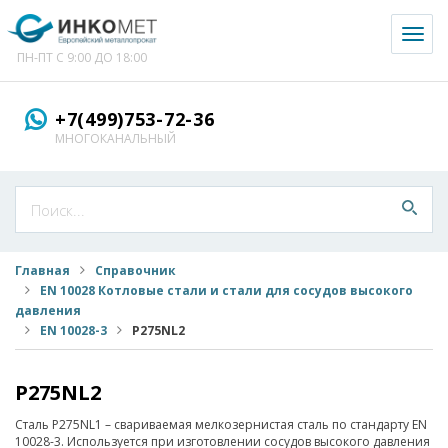
Toggl
naviga
ПН-ПТ С 9:00 ДО 18:00
+7(499)753-72-36
МНОГОКАНАЛЬНЫЙ
Главная
Справочник
EN 10028 Котловые стали и стали для сосудов высокого
давления
EN 10028-3
P275NL2
P275NL2
Сталь P275NL1 – свариваемая мелкозернистая сталь по стандарту EN
10028-3. Используется при изготовлении сосудов высокого давления