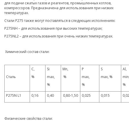
для подачи сжатых газов и реагентов, промышленных котлов,
компрессоров. Предназначена для использования при низких
температурах.
Стали P275 также могут поставляться в следующих исполнениях:
P275NH – для использования при высоких температурах;
P275NL2 – для использования при очень низких температурах.
Химический состав стали:
С,
Si
Mn,
P
S
Al,
Сталь
%
max,
%
max,
max, %
min
%
%
%
P275N L1
0,16
0,40
0,80-1,50
0,025
0,015
0,0
Физические свойства стали: