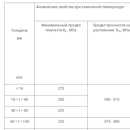
Физические свойства при комнатной температуре
Минимальный предел
Предел прочности н
текучести R
, МПа
растяжение R
, МПа
Толщина
,
e
m
мм
mm
< 16
275
16 <
t
< 40
265
390 - 510
40 <
t
< 60
255
60 <
t
< 100
235
370 - 490