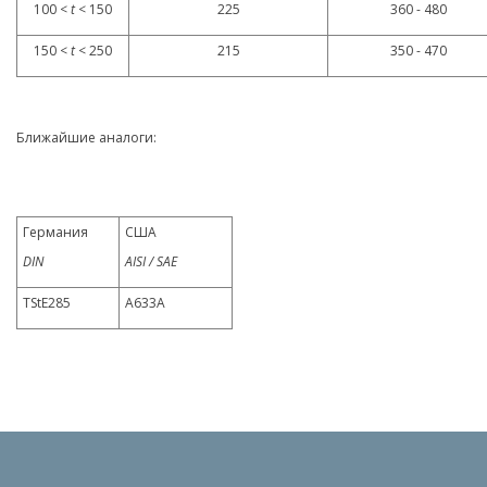
100 <
t
< 150
225
360 - 480
150 <
t
< 250
215
350 - 470
Ближайшие аналоги:
Германия
США
DIN
AISI / SAE
TStE285
A633A