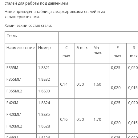
сталей для работы под давлением
Ниже приведена таблица с маркировками сталей и их
характеристиками.
Химический состав стали:
Сталь
Наименование
Номер
C
Si max.
Mn
P
S
max.
max.
max.
max
P355M
1.8821
0,025
0,020
P355ML1
1.8832
0,14
0,50
1,60
0,020
0,015
P355ML2
1.8833
P420M
1.8824
0,025
0,020
P420ML1
1.8835
0,16
0,50
1,70
0,020
0,015
P420ML2
1.8828
P460M
1.8826
0,025
0,020