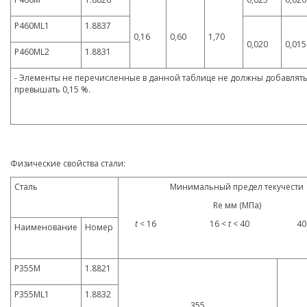
P460ML1
1.8837
0,16
0,60
1,70
0,020
0,015
P460ML2
1.8831
- Элементы не перечисленные в данной таблице не должны добавляться
превышать 0,15 %.
Физические свойства стали:
Сталь
Минимальный предел текучести
Re мм (МПа)
t
< 16 16
< t
< 40 40 
Наименование
Номер
P355M
1.8821
P355ML1
1.8832
355