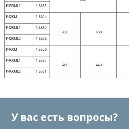
P355ML2
1.8833
P420M
1.8824
P420ML1
1.8835
420
400
P420ML2
1.8828
P460M
1.8826
P460ML1
1.8837
460
440
P460ML2
1.8831
У вас есть вопросы?