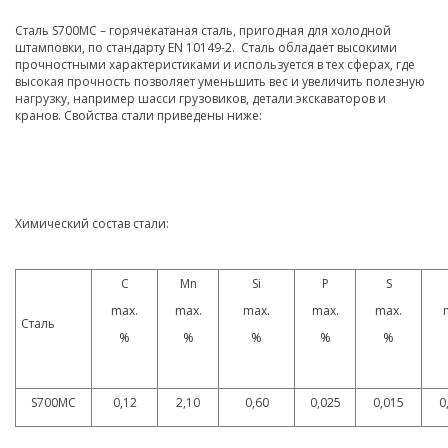
Сталь S700MC – горячекатаная сталь, пригодная для холодной
штамповки, по стандарту EN 10149-2. Сталь обладает высокими
прочностными характеристиками и используется в тех сферах, где
высокая прочность позволяет уменьшить вес и увеличить полезную
нагрузку, например шасси грузовиков, детали экскаваторов и
кранов. Свойства стали приведены ниже:
Химический состав стали:
C
Mn
Si
P
S
max.
max.
max.
max.
max.
Сталь
%
%
%
%
%
S700MC
0,12
2,10
0,60
0,025
0,015
0