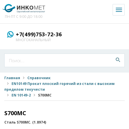
Toggl
naviga
ПН-ПТ С 9:00 ДО 18:00
+7(499)753-72-36
МНОГОКАНАЛЬНЫЙ
Главная
Справочник
EN10149 Прокат плоский горячий из стали с высоким
пределом текучести
EN 10149-2
S700MC
S700MC
Сталь
S
700
MC
. (1.8974)