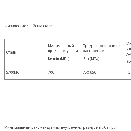
Физические свойства стали:
Ми
Минимальный
Предел прочности на
от
предел текучести
растяжение
Сталь
уд
Re min (МПа)
Rm (МПа)
(Lo
S700MC
700
750-950
12
Минимальный рекомендуемый внутренний радиус изгиба при