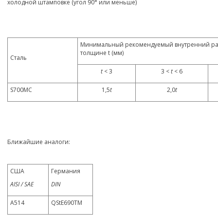
холодной штамповке (угол 90° или меньше)
Минимальный рекомендуемый внутренний рад
толщине t (мм)
Сталь
t
< 3
3 <
t
< 6
S700MC
1,5
t
2,0
t
Ближайшие аналоги:
США
Германия
AISI / SAE
DIN
A514
QStE690TM