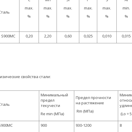
max.
max.
max.
max.
max.
min.
Сталь
%
%
%
%
%
%
S900MC
0,20
2,20
0,60
0,025
0,010
0,015
изические свойства стали:
Минимальный
Миним
Предел прочности
предел
относ
на растяжение
Сталь
текучести
удлин
Rm (МПа)
Re min (МПа)
(Lo = 5
S900MC
900
930-1200
8