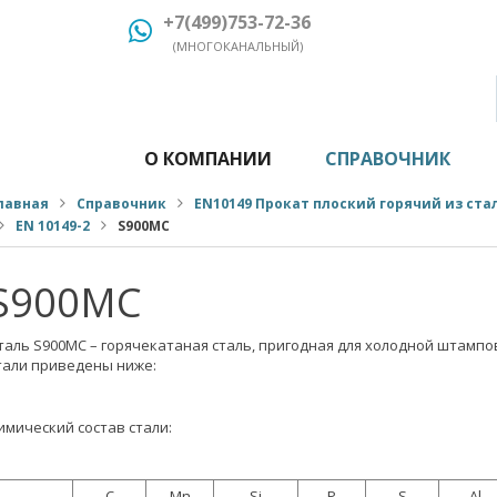
+7(499)753-72-36
(МНОГОКАНАЛЬНЫЙ)
О КОМПАНИИ
СПРАВОЧНИК
лавная
Справочник
EN10149 Прокат плоский горячий из ст
EN 10149-2
S900MC
S900MC
таль S900MC – горячекатаная сталь, пригодная для холодной штампов
тали приведены ниже:
имический состав стали:
C
Mn
Si
P
S
Al