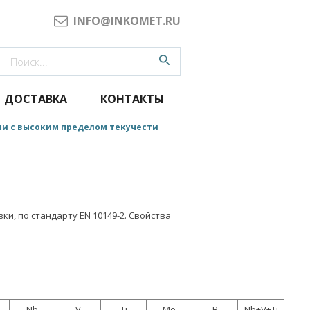
INFO@INKOMET.RU
ДОСТАВКА
КОНТАКТЫ
али с высоким пределом текучести
ки, по стандарту EN 10149-2. Свойства
Nb
V
Ti
Mo
B
Nb+V+Ti