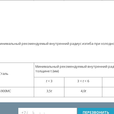
инимальный рекомендуемый внутренний радиус изгиба при холодной
Минимальный рекомендуемый внутренний ради
толщине t (мм)
Сталь
t
< 3
3 <
t
< 6
S900MC
3,5
t
4,0
t