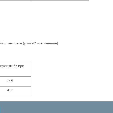
 штамповке (угол 90° или меньше)
ус изгиба при
t
> 6
4,5
t