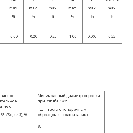
max.
max.
max.
max.
max.
max.
%
%
%
%
%
%
0,09
0,20
0,25
1,00
0,005
0,22
альное
Минимальный диаметр оправки
ительное
при изгибе 180°
ение σ
(Для теста с поперечным
,65 √So, t ≥ 3), %
образцом, t - толщина, мм)
8t